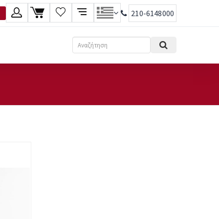
210-6148000
λώσσα
Αναζήτηση
Ελληνικά
English