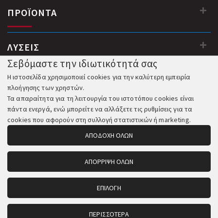
ΠΡΟΪΟΝΤΑ
ΛΥΣΕΙΣ
Σεβόμαστε την ιδιωτικότητά σας
Η ιστοσελίδα χρησιμοποιεί cookies για την καλύτερη εμπειρία
πλοήγησης των χρηστών.
Τα απαραίτητα για τη λειτουργία του ιστοτόπου cookies είναι
πάντα ενεργά, ενώ μπορείτε να αλλάξετε τις ρυθμίσεις για τα
cookies που αφορούν στη συλλογή στατιστικών ή marketing.
ΑΠΟΔΟΧΗ ΟΛΩΝ
ΑΠΟΡΡΙΨΗ ΟΛΩΝ
© 2018-2026 All Rights Reserved. Κατασκευή και Φιλοξενία:
Komvos.gr
ΕΠΙΛΟΓΗ
ΠΕΡΙΣΣΟΤΕΡΑ