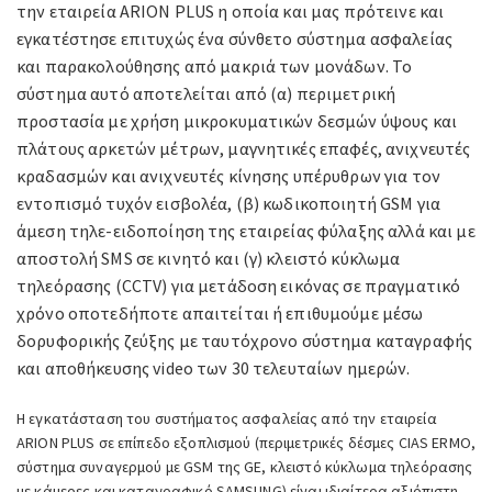
την εταιρεία ARION PLUS η οποία και μας πρότεινε και
εγκατέστησε επιτυχώς ένα σύνθετο σύστημα ασφαλείας
και παρακολούθησης από μακριά των μονάδων. Το
σύστημα αυτό αποτελείται από (α) περιμετρική
προστασία με χρήση μικροκυματικών δεσμών ύψους και
πλάτους αρκετών μέτρων, μαγνητικές επαφές, ανιχνευτές
κραδασμών και ανιχνευτές κίνησης υπέρυθρων για τον
εντοπισμό τυχόν εισβολέα, (β) κωδικοποιητή GSM για
άμεση τηλε-ειδοποίηση της εταιρείας φύλαξης αλλά και με
αποστολή SMS σε κινητό και (γ) κλειστό κύκλωμα
τηλεόρασης (CCTV) για μετάδοση εικόνας σε πραγματικό
χρόνο οποτεδήποτε απαιτείται ή επιθυμούμε μέσω
δορυφορικής ζεύξης με ταυτόχρονο σύστημα καταγραφής
και αποθήκευσης video των 30 τελευταίων ημερών.
Η εγκατάσταση του συστήματος ασφαλείας από την εταιρεία
ARION PLUS σε επίπεδο εξοπλισμού (περιμετρικές δέσμες CIAS ERMO,
σύστημα συναγερμού με GSM της GE, κλειστό κύκλωμα τηλεόρασης
με κάμερες και καταγραφικό SAMSUNG) είναι ιδιαίτερα αξιόπιστη,