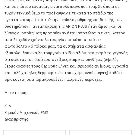
και σε επίπεδο εργασίας είναι πολύ ικανοποιητική. Σε όποια δε
τυχόν τεχνικά θέματα προέκυψαν είτε κατά το στάδιο της
εγκατάστασης είτε κατά την περίοδο ρύθμισης και δοκιμής των
συστημάτων η ανταπόκριση της ARION PLUS ήταν άμεση και οι
λύσεις οι οποίες μας προτάθηκαν ήταν αποτελεσματικές. Ύστερα
από 2 σχεδόν χρόνια λειτουργίας σε κάποια από τα
φωτοβολταϊκά πάρκα μας, τα συστήματα ασφαλείας
εξακολουθούν να λειτουργούν το ίδιο αξιόπιστα παρά το γεγονός
ότι υφίστανται ιδιαίτερα αντίξοες καιρικές συνθήκες (υψηλές
θερμοκρασίες τους θερινούς μήνες και ισχυρούς ανέμους, υγρασία
και πολύ χαμηλές θερμοκρασίες τους χειμερινούς μήνες) καθότι
βρίσκονται σε απομακρυσμένες ημιορεινές περιοχές.
Με εκτίμηση,
Κ. Λ.
Χημικός Μηχανικός ΕΜΠ
Διαχειριστής