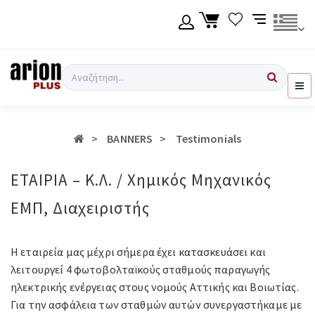
Μετάβαση
στο
κύριο
περιεχόμενο
Γλώσσα
Σύνδεση χρήση
Αναζήτηση
Ελληνικά
Εγγραφή χρήση
BANNERS
Testimonials
English
ΕΤΑΙΡΙΑ – Κ.Λ. / Χημικός Μηχανικός
ΕΜΠ, Διαχειριστής
Η εταιρεία μας μέχρι σήμερα έχει κατασκευάσει και
λειτουργεί 4 φωτοβολταϊκούς σταθμούς παραγωγής
ηλεκτρικής ενέργειας στους νομούς Αττικής και Βοιωτίας.
Για την ασφάλεια των σταθμών αυτών συνεργαστήκαμε με